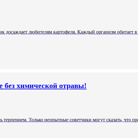
к досаждает любителям картофеля. Каждый организм обитает в по
е без химической отравы!
ь терпением. Только неопытные советчики могут сказать, что п