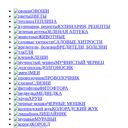
ОВОЩИ
ЦВЕТЫ
ТЕПЛИЦА
КУЛИНАРИЯ, РЕЦЕПТЫ
ЗЕЛЕНАЯ АПТЕКА
ЖИВОТНЫЕ
САДОВЫЕ ХИТРОСТИ
ВРЕДИТЕЛИ, БОЛЕЗНИ
ТЛЯ
КЛЕЩИ
МУЧНИСТЫЙ ЧЕРВЕЦ
ДОЛГОНОСИК
ЗМЕИ
ПРОВОЛОЧНИК
СЛИЗНИ
ФИТОФТОРА
МЕДВЕДКА
ХРУЩ
ЧЕРНЫЕ МОШКИ
КОЛОРАДСКИЙ ЖУК
ЛИШАЙНИК
МУРАВЬИ
КОРОЕД